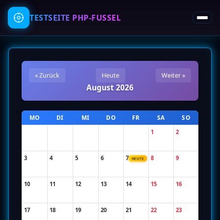
TESTSEITE
PHP-FUSSEL
« Zurück
Heute
Weiter »
August 2026
MO
DI
MI
DO
FR
SA
SO
1
2
3
4
5
6
7
8
9
HEUTE
10
11
12
13
14
15
16
17
18
19
20
21
22
23