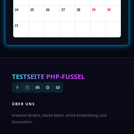
24
25
26
27
28
29
30
31
TESTSEITE
PHP-FUSSEL
ÜBER UNS
Kreative Skripte, starke Ideen, echte Entwicklung und
Innovation.