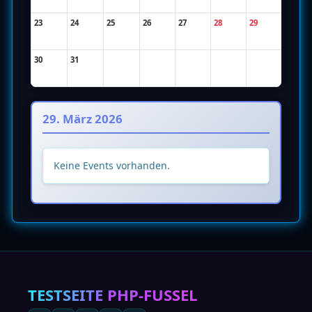
23
24
25
26
27
28
29
30
31
29. März 2026
Keine Events vorhanden.
TESTSEITE
PHP-FUSSEL