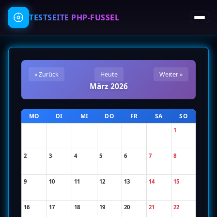
TESTSEITE
PHP-FUSSEL
« Zurück
Heute
Weiter »
März 2026
MO
DI
MI
DO
FR
SA
SO
1
2
3
4
5
6
7
8
9
10
11
12
13
14
15
16
17
18
19
20
21
22