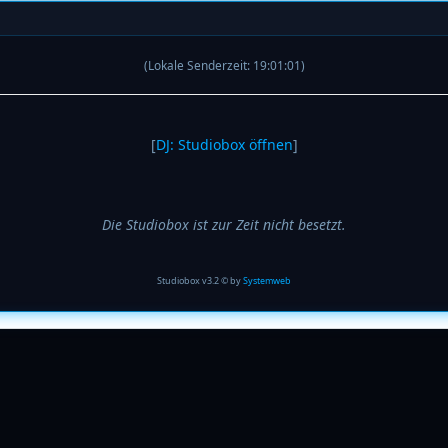
(Lokale Senderzeit:
19
:
01
:
01
)
[
DJ: Studiobox öffnen
]
Die Studiobox ist zur Zeit nicht besetzt.
Studiobox v3.2 © by
Systemweb