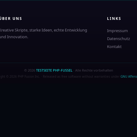
ÜBER UNS
LINKS
Kreative Skripte, starke Ideen, echte Entwicklung
Impressum
und Innovation.
Datenschutz
Kontakt
© 2026
TESTSEITE PHP-FUSSEL
· Alle Rechte vorbehalten
ight © 2026 PHP Fusion Inc. · Released as free software without warranties under
GNU Affero