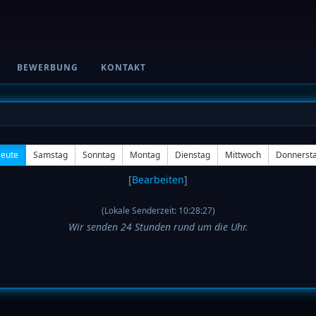
BEWERBUNG
KONTAKT
eute
Samstag
Sonntag
Montag
Dienstag
Mittwoch
Donnerst
[
Bearbeiten
]
(Lokale Senderzeit:
10
:
28
:
27
)
Wir senden 24 Stunden rund um die Uhr.