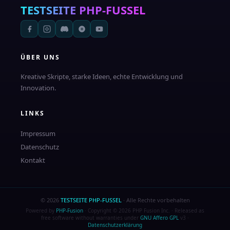
TESTSEITE
PHP-FUSSEL
ÜBER UNS
Kreative Skripte, starke Ideen, echte Entwicklung und
Innovation.
LINKS
Impressum
Datenschutz
Kontakt
© 2026
TESTSEITE PHP-FUSSEL
· Alle Rechte vorbehalten
Powered by
PHP-Fusion
· Copyright © 2026 PHP Fusion Inc. · Released as
free software without warranties under
GNU Affero GPL
v3 ·
Datenschutzerklärung